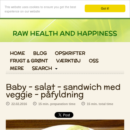
Log ind
This website uses cookies to ensure you get the best
Got it!
experience on our website
HOME
BLOG
OPSKRIFTER
FRUGT & GRØNT
VÆRKTØJ
OSS
MERE
SEARCH
Baby - salat - sandwich med
veggie - påfyldning
22.02.2016
15 min. preparation time
15 min. total time