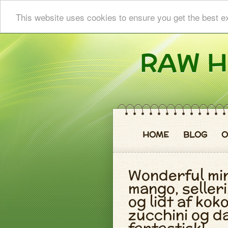
This website uses cookies to ensure you get the best e
HOME
BLOG
O
Wonderful min
mango, selleri
og lidt af kok
zucchini og d