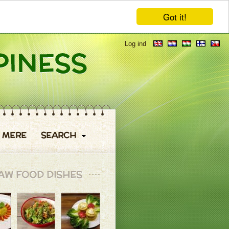
Got it!
Log ind
MERE
SEARCH
AW FOOD DISHES