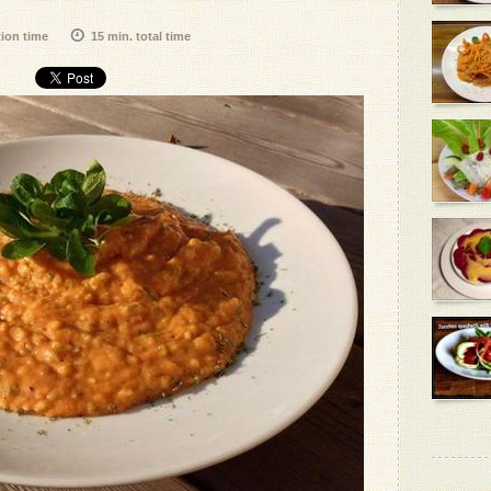
tion time
15 min. total time