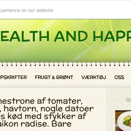
xperience on our website
PSKRIFTER
FRUGT & GRØNT
VÆRKTØJ
OSS
estrone af tomater,
R
, havtorn, nogle datoer
os kød med stykker af
aikon radise. Bare