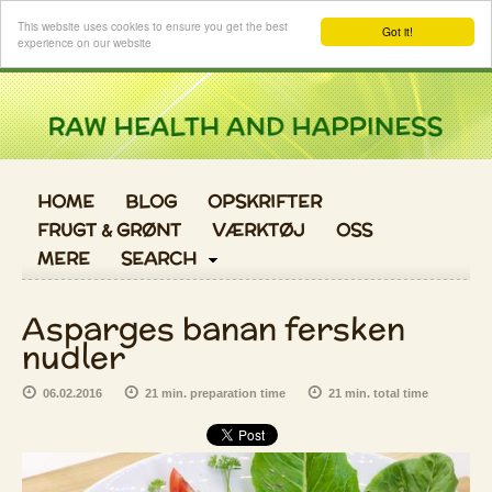
Log ind
This website uses cookies to ensure you get the best
Got it!
experience on our website
HOME
BLOG
OPSKRIFTER
FRUGT & GRØNT
VÆRKTØJ
OSS
MERE
SEARCH
Asparges banan fersken
nudler
06.02.2016
21 min. preparation time
21 min. total time