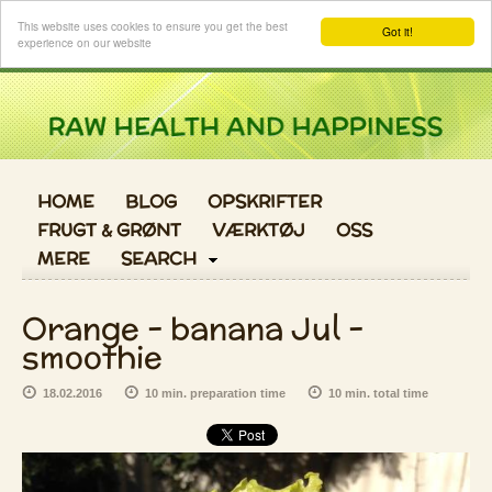
Log ind
This website uses cookies to ensure you get the best
Got it!
experience on our website
HOME
BLOG
OPSKRIFTER
FRUGT & GRØNT
VÆRKTØJ
OSS
MERE
SEARCH
Orange - banana Jul -
smoothie
18.02.2016
10 min. preparation time
10 min. total time