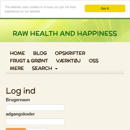
Log ind
This website uses cookies to ensure you get the best
Got it!
experience on our website
HOME
BLOG
OPSKRIFTER
FRUGT & GRØNT
VÆRKTØJ
OSS
MERE
SEARCH
Log ind
Brugernavn
adgangskoder